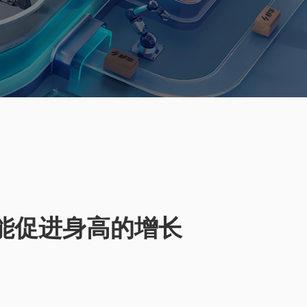
能促进身高的增长