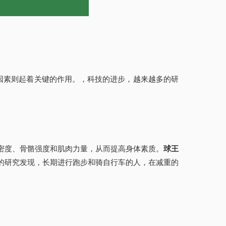
因素则起着关键的作用。，科技的进步，越来越多的研
密度、骨骼强度和肌肉力量，从而提高身体素质。
球王
的研究发现，长期进行跑步和骑自行车的人，在减重的