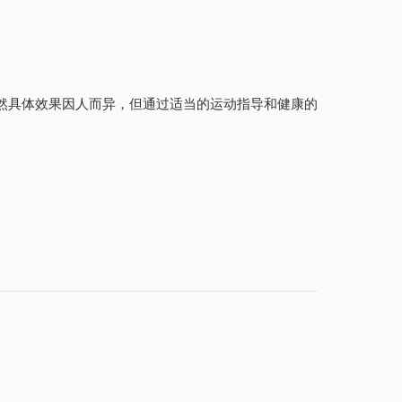
然具体效果因人而异，但通过适当的运动指导和健康的