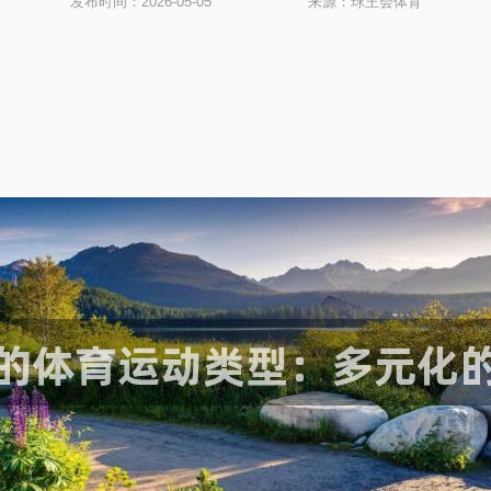
发布时间：2026-05-05
来源：球王会体育