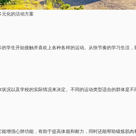
多元化的活动方案
多的学生开始接触并喜欢上各种各样的运动。从快节奏的学习生活，
体状况以及学校的实际情况来决定。不同的运动类型适合的群体是不
它能增强心肺功能，有助于提高体能和耐力，同时还能帮助锻炼肌肉