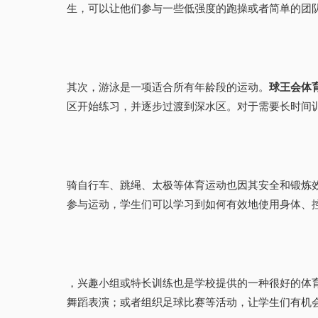
生，可以让他们参与一些低强度的跑操或者简单的团
其次，游泳是一项适合所有年龄段的运动。
球王会体
区开始练习，并逐步过渡到深水区。对于需要长时间
骑自行车、跳绳、太极等体育运动也因其安全和锻炼
参与运动，学生们可以学习到如何有效地使用身体、
，兴趣小组或特长训练也是学校提供的一种很好的体
舞蹈表演；或者组织足球比赛等活动，让学生们有机