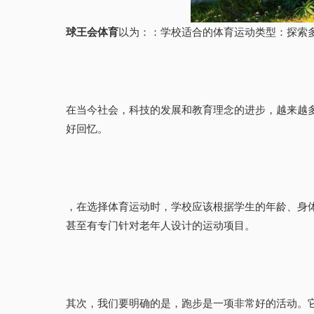
球王会体育
以为：：学校适合的体育运动类型：探索
在当今社会，科技的发展和教育理念的进步，越来越
好回忆。
，在选择体育运动时，学校应该根据学生的年龄、身
甚至有专门针对老年人设计的运动项目。
其次，我们要明确的是，跑步是一项非常好的活动。