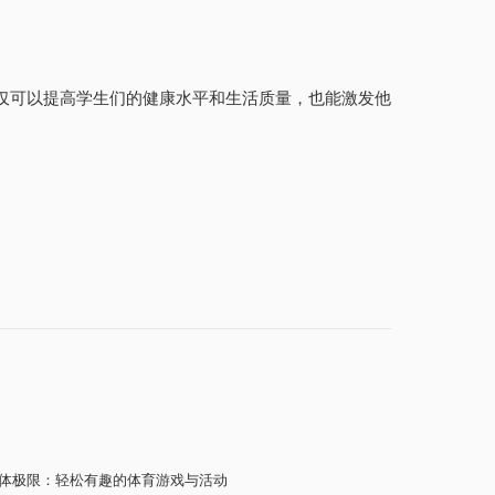
仅可以提高学生们的健康水平和生活质量，也能激发他
身体极限：轻松有趣的体育游戏与活动